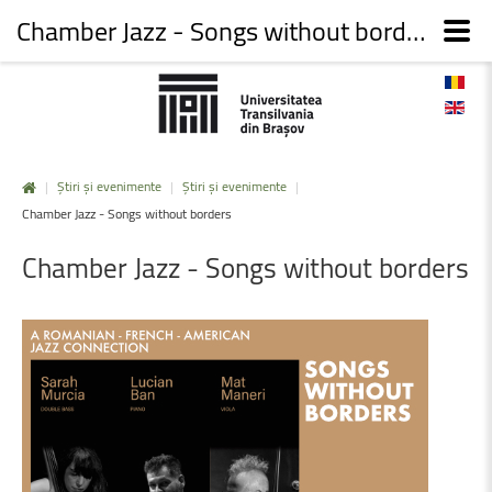
Chamber Jazz - Songs without borders
|
Știri și evenimente
|
Știri și evenimente
|
Chamber Jazz - Songs without borders
Chamber
Jazz
-
Songs
without
borders