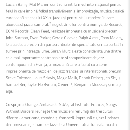
Lucian Ban și Mat Maneri sunt renumiți la nivel internațional pentru
felul în care îmbină folkul transilvănean și improvizația, muzica clasică
europeană a secolului XX cu jazzul și pentru stilul modern în care
abordează jazzul cameral. Înregistrările lor pentru Sunnyside Records,
ECM Records, Clean Feed, realizate împreună cu muzicieni precum
John Surman, Evan Parker, Gerald Cleaver, Ralph Alessi, Tony Malaby,
le-au adus aprecieri din partea criticilor de specialitate și i-au purtat în
turnee prin întreaga lume. Sarah Murcia este considerată una dintre
cele mai importante contrabasiste și compozitoare de jazz
contemporan din Franța, o muziciană care a lucrat cu o serie
impresionantă de muzicieni de jazz francezi și internaționali, precum
Steve Coleman, Louis Sclavis, Magic Malik, Benoit Delbeq, Jen Shyu,
Samuel Ber, Taylor Ho Bynum, Olivier Pi, Benjamin Moussay și mulți
alții.
Cu sprijinul Orange, Ambasadei SUA și al Institutul Francez, Songs
Without Borders reunește trei muzicieni renumiți din trei culturi
diferite - americană, română și franceză. Împreună cu Jazz Updates
din Timișoara și Chamber Jazz de la Universitatea Transilvania din