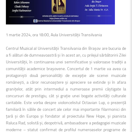
1 martie 2024, ora 18:00, Aula Universității Transilvania
Centrul Muzical al Universității Transilvania din Brașov are bucuria de
a fi alături de dumneavoastră și în acest an, cu prilejul sărbătoririi Zilei
Universității, în continuarea unei semnificative și valoroase tradiții a
comunității academice brașovene. Concertul de 1 martie va avea ca
protagoniști două personalități de excepție ale scenei muzicale
românești, a căror recunoaștere și apreciere se extinde și în afara
granițelor, atât prin intermediul a numeroase premii câștigate la
concursuri de prestigiu, cât și grație unei bogate activități culturale
caritabile. Este vorba despre violoncelistul Octavian Lup, o prezență
familiară în sălile de concert ale celor mai importante filarmonici din
țară și din Europa și fondator al proiectului New Hope, și pianista
Raluca Rad, solistă și, deopotrivă, ambasadoare a pedagogiei muzicale
moderne – statut confirmat de profilul numeroaselor programe de