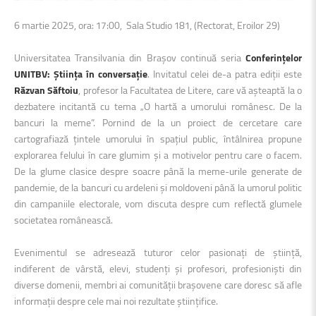
6 martie 2025, ora: 17:00, Sala Studio 181, (Rectorat, Eroilor 29)
Universitatea Transilvania din Brașov continuă seria
Conferințelor
UNITBV: Știința în conversație
. Invitatul celei de-a patra ediții este
Răzvan Săftoiu
, profesor la Facultatea de Litere, care vă așteaptă la o
dezbatere incitantă cu tema „O hartă a umorului românesc. De la
bancuri la meme”. Pornind de la un proiect de cercetare care
cartografiază țintele umorului în spațiul public, întâlnirea propune
explorarea felului în care glumim și a motivelor pentru care o facem.
De la glume clasice despre soacre până la meme-urile generate de
pandemie, de la bancuri cu ardeleni și moldoveni până la umorul politic
din campaniile electorale, vom discuta despre cum reflectă glumele
societatea românească.
Evenimentul se adresează tuturor celor pasionați de știință,
indiferent de vârstă, elevi, studenți și profesori, profesioniști din
diverse domenii, membri ai comunității brașovene care doresc să afle
informații despre cele mai noi rezultate științifice.