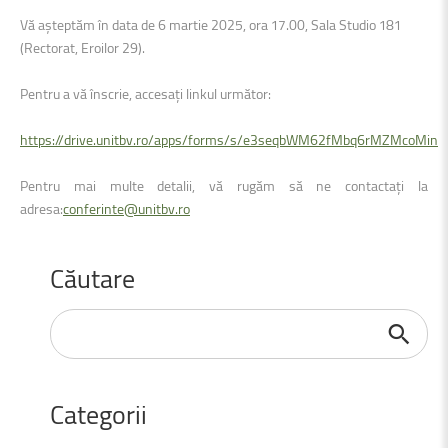
Vă așteptăm în data de 6 martie 2025, ora 17.00, Sala Studio 181
(Rectorat, Eroilor 29).
Pentru a vă înscrie, accesați linkul următor:
https://drive.unitbv.ro/apps/forms/s/e3seqbWM62fMbq6rMZMcoMin
Pentru mai multe detalii, vă rugăm să ne contactați la
adresa:
conferinte@unitbv.ro
Căutare
Căutare
...
Categorii