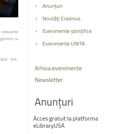
Anunțuri
Noutăți Erasmus
Evenimente științifice
e relevante
egociere cu
Evenimente UNITA
sând link-
Arhiva
evenimente
Newsletter
Anunțuri
Acces
gratuit
la
platforma
eLibraryUSA