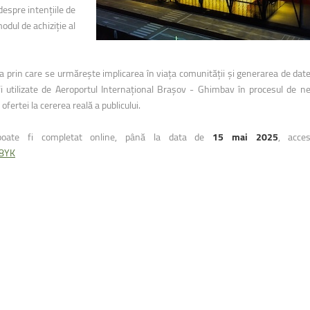
uri montane
Facultatea de Construcții
despre intențiile de
Radio Campus Transilvania
odul de achiziție al
ania prin care se urmărește implicarea în viața comunității și generarea de dat
 fi utilizate de Aeroportul Internațional Brașov - Ghimbav în procesul de n
fertei la cererea reală a publicului.
i poate fi completat online, până la data de
15 mai 2025
, acce
m8YK