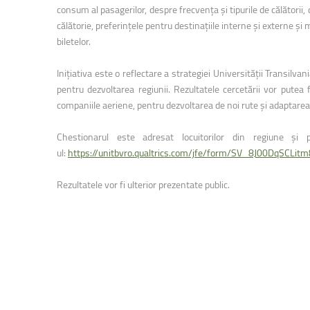
Facultatea de Educație fizică și sport
consum al pasagerilor, despre frecvența și tipurile de călătorii, 
călătorie, preferințele pentru destinațiile interne și externe și m
biletelor.
Inițiativa este o reflectare a strategiei Universității Transilv
pentru dezvoltarea regiunii. Rezultatele cercetării vor putea
companiile aeriene, pentru dezvoltarea de noi rute și adaptarea o
Chestionarul este adresat locuitorilor din regiune ș
ul:
https://unitbvro.qualtrics.com/jfe/form/SV_8J00DqSCLit
Rezultatele vor fi ulterior prezentate public.