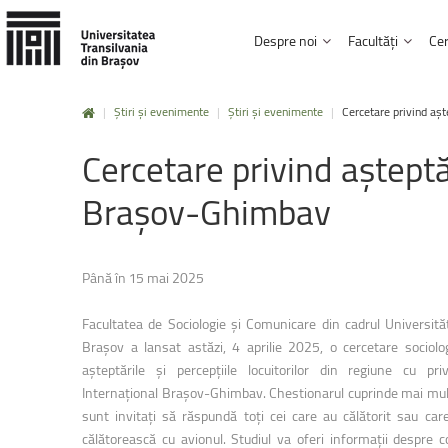
Despre noi
Facultăți
Cer
|
Știri și evenimente
|
Știri și evenimente
|
Cercetare privind așt
Mobilități
Erasmus+
Istorie și misiune
Institutul de Cercetare Dezvoltare
Biblioteca și Editura
Cercetare
privind
așteptă
Facultatea Design de produs și mediu
Carta universității, regulamente și hotărâri
Studii doctorale
Afilieri și parteneria
Facultatea de Inginerie electrică și știi
Click aici !
Brașov-Ghimbav
Conducere și administrație
Rezultatele cercetării
Carieră și posturi v
Facultatea de Design de mobilier și ing
UNITBV în cifre
HRS4R
Informații de interes
Mobilități
UNITA
Facultatea de Inginerie mecanică
Până în 15 mai 2025
Click aici !
Facultatea de Inginerie tehnologică ș
Facultatea de Sociologie și Comunicare din cadrul Universităț
Facultatea de Silvicultură și exploatări 
Brașov a lansat astăzi, 4 aprilie 2025, o cercetare sociolo
Practică
și
voluntariat
așteptările și percepțiile locuitorilor din regiune cu pri
Facultatea de Știinta și ingineria mater
Internațional Brașov-Ghimbav. Chestionarul cuprinde mai mult
Click aici !
Facultatea de Drept
sunt invitați să răspundă toți cei care au călătorit sau car
călătorească cu avionul. Studiul va oferi informații despre