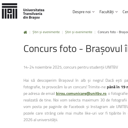
Despre noi
Facultăți
Cer
|
Știri și evenimente
|
Știri și evenimente
|
Concurs foto - Brașov
Mobilități
Erasmus+
Istorie și misiune
Institutul de Cercetare Dezvoltare
Biblioteca și Editura
Concurs
foto
-
Brașovul
Facultatea Design de produs și mediu
Carta universității, regulamente și hotărâri
Studii doctorale
Afilieri și parteneria
Facultatea de Inginerie electrică și știi
Click aici !
Conducere și administrație
Rezultatele cercetării
Carieră și posturi v
Facultatea de Design de mobilier și ing
14-24 noiembrie 2025, concurs pentru studenții UNITBV
UNITBV în cifre
HRS4R
Informații de interes
Mobilități
UNITA
Facultatea de Inginerie mecanică
Hai să descoperim Brașovul în alb și negru! Dacă ești p
Click aici !
Facultatea de Inginerie tehnologică ș
fotografie, te provocăm la un concurs! Trimite-ne
până în 19 
pe adresa de email
birou.comunicare@unitbv.ro
, o fotografi
Facultatea de Silvicultură și exploatări 
realizată de tine. Noi vom selecta maximum 30 de fotografii 
Practică
și
voluntariat
vom posta pe paginile de Facebook și Instagram ale UNITBV.
Facultatea de Știinta și ingineria mater
pozele care strâng cele mai multe like-uri vor fi tipărite în 
Click aici !
Facultatea de Drept
2026 al universității.