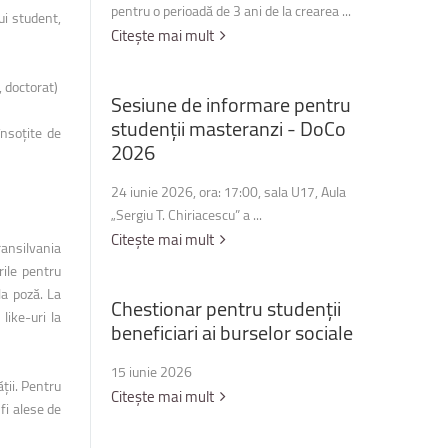
pentru o perioadă de 3 ani de la crearea ...
ui student,
Citește mai mult
, doctorat)
Sesiune
de
informare
pentru
studenții
masteranzi
-
DoCo
nsoțite de
2026
24 iunie 2026, ora: 17:00, sala U17, Aula
„Sergiu T. Chiriacescu” a ...
Citește mai mult
ransilvania
rile pentru
la poză. La
Chestionar
pentru
studenții
like-uri la
beneficiari
ai
burselor
sociale
15 iunie 2026
ții. Pentru
Citește mai mult
 fi alese de