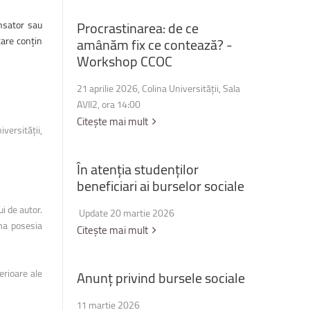
ensator sau
Procrastinarea:
de
ce
care conțin
amânăm
fix
ce
contează?
-
Workshop
CCOC
21 aprilie 2026, Colina Universității, Sala
AVII2, ora 14:00
Citește mai mult
iversității,
În
atenția
studenților
beneficiari
ai
burselor
sociale
i de autor.
Update 20 martie 2026
uma posesia
Citește mai mult
erioare ale
Anunț
privind
bursele
sociale
11 martie 2026