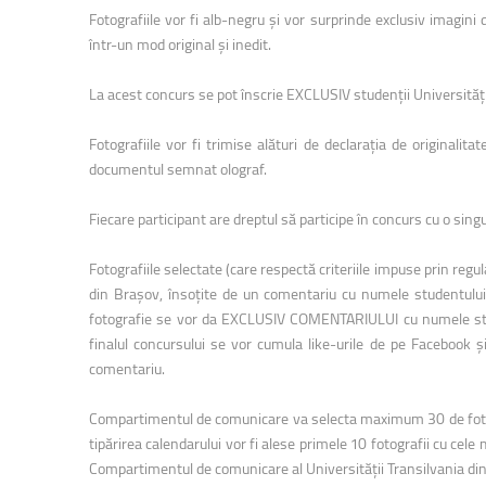
Fotografiile vor fi alb-negru și vor surprinde exclusiv imagini
într-un mod original și inedit.
La acest concurs se pot înscrie EXCLUSIV studenții Universității
Fotografiile vor fi trimise alături de declarația de originali
documentul semnat olograf.
Fiecare participant are dreptul să participe în concurs cu o sing
Fotografiile selectate (care respectă criteriile impuse prin reg
din Brașov, însoțite de un comentariu cu numele studentului/s
fotografie se vor da EXCLUSIV COMENTARIULUI cu numele studen
finalul concursului se vor cumula like-urile de pe Facebook ș
comentariu.
Compartimentul de comunicare va selecta maximum 30 de fotogra
tipărirea calendarului vor fi alese primele 10 fotografii cu cele 
Compartimentul de comunicare al Universității Transilvania di