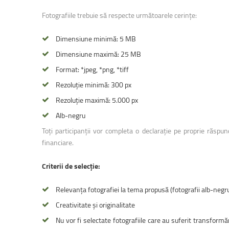
Fotografiile trebuie să respecte următoarele cerințe:
Dimensiune minimă: 5 MB
Dimensiune maximă: 25 MB
Format: *jpeg, *png, *tiff
Rezoluție minimă: 300 px
Rezoluție maximă: 5.000 px
Alb-negru
Toți participanții vor completa o declarație pe proprie răspu
financiare.
Criterii de selecție:
Relevanța fotografiei la tema propusă (fotografii alb-negru
Creativitate și originalitate
Nu vor fi selectate fotografiile care au suferit transformări