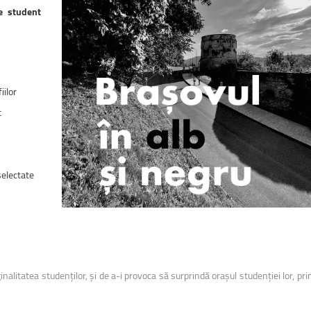
uri montane
Facultatea de Construcții
e student
Radio Campus Transilvania
iilor
t
selectate
inalitatea studenților, și de a-i provoca să surprindă orașul studenției lor, pri