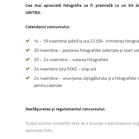
Facultatea de Educație fizică și sport
Cea mai apreciată fotografie va fi premiată cu un kit d
UNITBV.
Calendarul concursului:
14 – 19 noiembrie (până la ora 23.59)– trimiterea fotograf
20 noiembrie – postarea fotografiilor selectate și start vo
20 – 24 noiembrie – votarea fotografiilor
24 noiembrie (ora 9:00) – stop vot
24 noiembrie – anunțarea câștigătorului și a fotografiilor 
pentru calendar
Desfășurarea și regulamentul concursului:
Scopul acestei competiții este de a încuraja creativitatea și orig
aparatului foto.