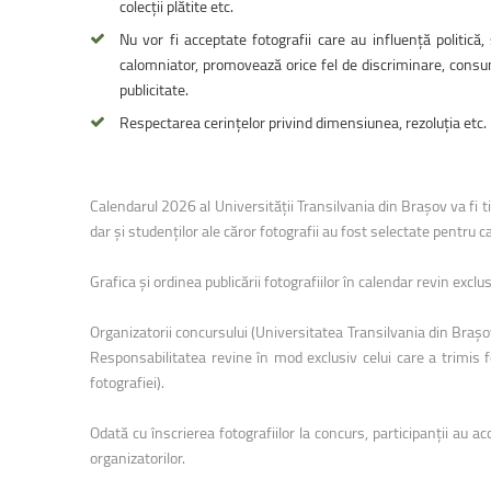
colecții plătite etc.
Nu vor fi acceptate fotografii care au influență politică
calomniator, promovează orice fel de discriminare, consum 
publicitate.
Respectarea cerințelor privind dimensiunea, rezoluția etc.
Calendarul 2026 al Universității Transilvania din Brașov va fi tip
dar și studenților ale căror fotografii au fost selectate pentru c
Grafica și ordinea publicării fotografiilor în calendar revin exc
Organizatorii concursului (Universitatea Transilvania din Brașov
Responsabilitatea revine în mod exclusiv celui care a trimis 
fotografiei).
Odată cu înscrierea fotografiilor la concurs, participanții au ac
organizatorilor.