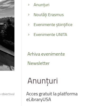
Anunțuri
Noutăți Erasmus
Evenimente științifice
Evenimente UNITA
Arhiva
evenimente
Newsletter
Anunțuri
Acces
gratuit
la
platforma
n obiectivul
eLibraryUSA