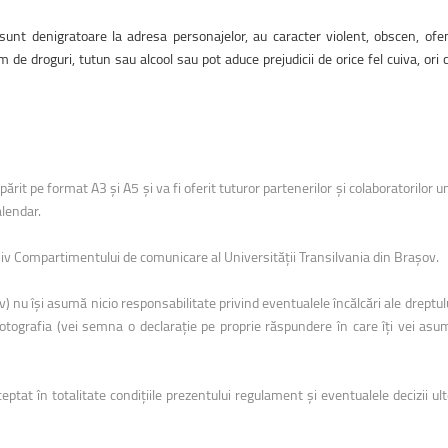
, sunt denigratoare la adresa personajelor, au caracter violent, obscen, of
de droguri, tutun sau alcool sau pot aduce prejudicii de orice fel cuiva, ori 
ărit pe format A3 și A5 și va fi oferit tuturor partenerilor și colaboratorilor un
alendar.
lusiv Compartimentului de comunicare al Universității Transilvania din Brașov.
) nu își asumă nicio responsabilitate privind eventualele încălcări ale dreptulu
fotografia (vei semna o declarație pe proprie răspundere în care îți vei as
ceptat în totalitate condițiile prezentului regulament și eventualele decizii ult