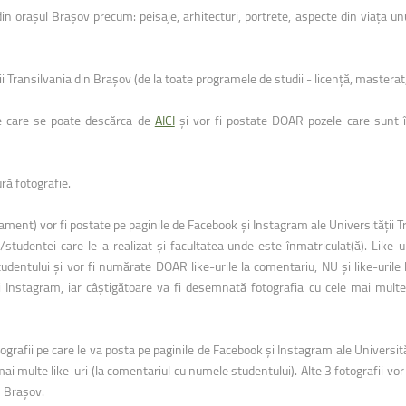
 din orașul Brașov precum: peisaje, arhitecturi, portrete, aspecte din viața un
 Transilvania din Brașov (de la toate programele de studii - licență, masterat
tate care se poate descărca de
AICI
și vor fi postate DOAR pozele care sunt î
ură fotografie.
ulament) vor fi postate pe paginile de Facebook și Instagram ale Universității T
tudentei care le-a realizat și facultatea unde este înmatriculat(ă). Like-u
tului și vor fi numărate DOAR like-urile la comentariu, NU și like-urile 
i Instagram, iar câștigătoare va fi desemnată fotografia cu cele mai multe 
fii pe care le va posta pe paginile de Facebook și Instagram ale Universită
mai multe like-uri (la comentariul cu numele studentului). Alte 3 fotografii vor
n Brașov.