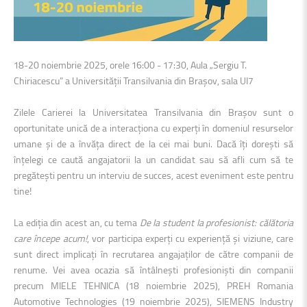
18-20 noiembrie 2025, orele 16:00 - 17:30, Aula „Sergiu T.
Chiriacescu” a Universității Transilvania din Brașov, sala UI7
Zilele Carierei
la Universitatea Transilvania din Brașov sunt o
oportunitate unică de a interacționa cu experți în domeniul resurselor
umane și de a învăța direct de la cei mai buni. Dacă îți dorești să
înțelegi ce caută angajatorii la un candidat sau să afli cum să te
pregătești pentru un interviu de succes, acest eveniment este pentru
tine!
La ediția din acest an, cu tema
De la student la profesionist: călătoria
care începe acum!
, vor participa experți cu experiență și viziune, care
sunt direct implicați în recrutarea angajaților de către companii de
renume. Vei avea ocazia să întâlnești profesioniști din companii
precum MIELE TEHNICA (18 noiembrie 2025), PREH Romania
Automotive Technologies (19 noiembrie 2025), SIEMENS Industry