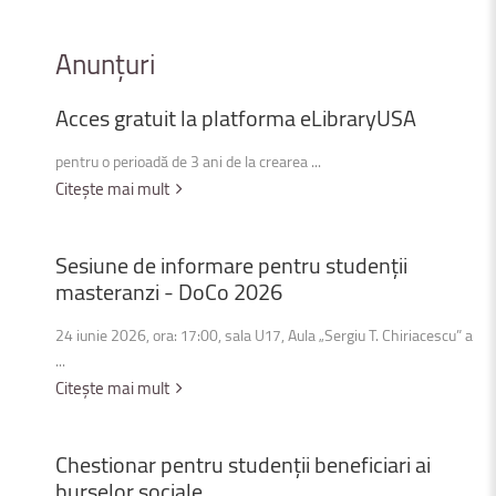
Anunțuri
Acces
gratuit
la
platforma
eLibraryUSA
pentru o perioadă de 3 ani de la crearea ...
Citește mai mult
Sesiune
de
informare
pentru
studenții
masteranzi
-
DoCo
2026
24 iunie 2026, ora: 17:00, sala U17, Aula „Sergiu T. Chiriacescu” a
...
Citește mai mult
Chestionar
pentru
studenții
beneficiari
ai
burselor
sociale