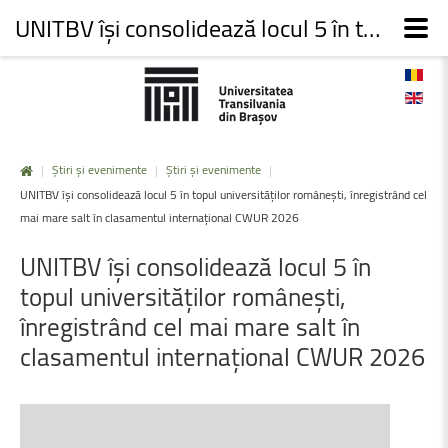
UNITBV își consolidează locul 5 în topul universităților românești, înregistrând cel mai mare salt în clasamentul internațional CWUR 2026
|
Știri și evenimente
|
Știri și evenimente
|
UNITBV își consolidează locul 5 în topul universităților românești, înregistrând cel
mai mare salt în clasamentul internațional CWUR 2026
UNITBV
își
consolidează
locul
5
în
topul
universităților
românești,
înregistrând
cel
mai
mare
salt
în
clasamentul
internațional
CWUR
2026