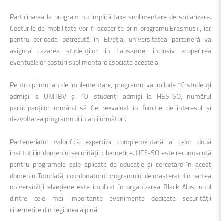
Participarea la program nu implică taxe suplimentare de școlarizare.
Costurile de mobilitate vor fi acoperite prin programul
Erasmus+
, iar
pentru perioada petrecută în Elveția, universitatea parteneră va
asigura cazarea studenților în Lausanne, inclusiv acoperirea
eventualelor costuri suplimentare asociate acesteia.
Pentru primul an de implementare, programul va include 10 studenți
admiși la UNITBV și 10 studenți admiși la HES-SO, numărul
participanților urmând să fie reevaluat în funcție de interesul și
dezvoltarea programului în anii următori.
Parteneriatul valorifică expertiza complementară a celor două
instituții în domeniul securității cibernetice. HES-SO este recunoscută
pentru programele sale aplicate de educație și cercetare în acest
domeniu. Totodată, coordonatorul programului de masterat din partea
universității elvețiene este implicat în organizarea
Black Alps
, unul
dintre cele mai importante evenimente dedicate securității
cibernetice din regiunea alpină.