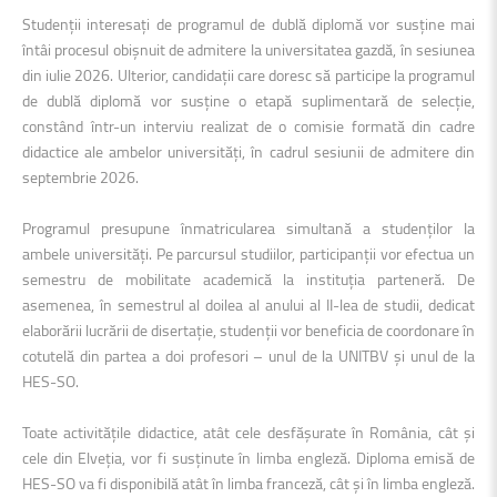
Studenții interesați de programul de dublă diplomă vor susține mai
întâi procesul obișnuit de admitere la universitatea gazdă, în sesiunea
din iulie 2026. Ulterior, candidații care doresc să participe la programul
de dublă diplomă vor susține o etapă suplimentară de selecție,
constând într-un interviu realizat de o comisie formată din cadre
didactice ale ambelor universități, în cadrul sesiunii de admitere din
septembrie 2026.
Programul presupune înmatricularea simultană a studenților la
ambele universități. Pe parcursul studiilor, participanții vor efectua un
semestru de mobilitate academică la instituția parteneră. De
asemenea, în semestrul al doilea al anului al II-lea de studii, dedicat
elaborării lucrării de disertație, studenții vor beneficia de coordonare în
cotutelă din partea a doi profesori – unul de la UNITBV și unul de la
HES-SO.
Toate activitățile didactice, atât cele desfășurate în România, cât și
cele din Elveția, vor fi susținute în limba engleză. Diploma emisă de
HES-SO va fi disponibilă atât în limba franceză, cât și în limba engleză.