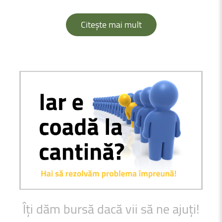
Citește mai mult
Îți
dăm
bursă
dacă
vii
să
ne
ajuți!