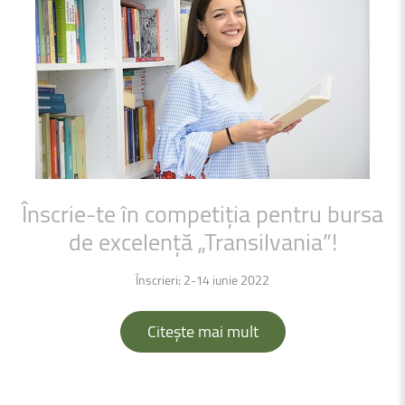
Înscrie-te
în
competiția
pentru
bursa
de
excelență
„Transilvania”!
Înscrieri: 2-14 iunie 2022
Citește mai mult