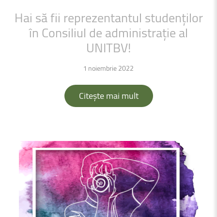
Hai
să
fii
reprezentantul
studenților
în
Consiliul
de
administrație
al
UNITBV!
1 noiembrie 2022
Citește mai mult