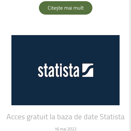
Citește mai mult
Acces
gratuit
la
baza
de
date
Statista
16 mai 2022