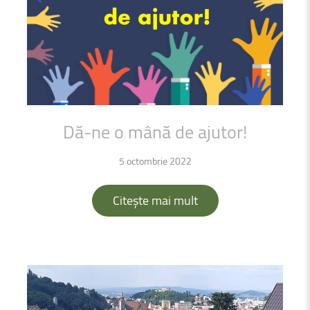
Dă-ne
o
mână
de
ajutor!
5 octombrie 2022
Citește mai mult