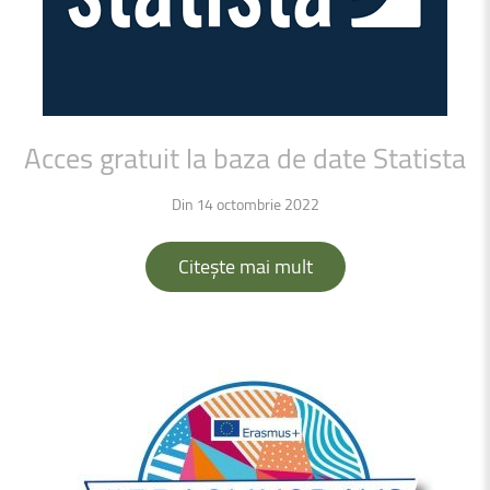
Acces
gratuit
la
baza
de
date
Statista
Din 14 octombrie 2022
Citește mai mult