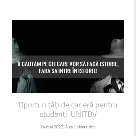
Oportunități
de
carieră
pentru
studenții
UNITBV
24 mai 2022, Aula Universității