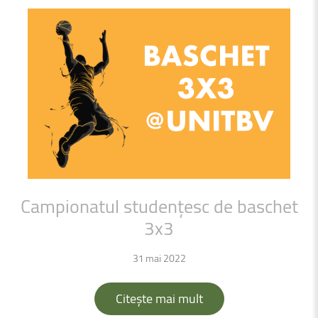
Campionatul
studențesc
de
baschet
3x3
31 mai 2022
Citește mai mult