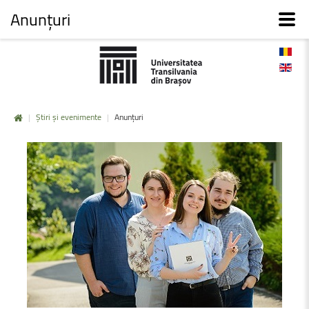
Anunțuri
|
Știri și evenimente
|
Anunțuri