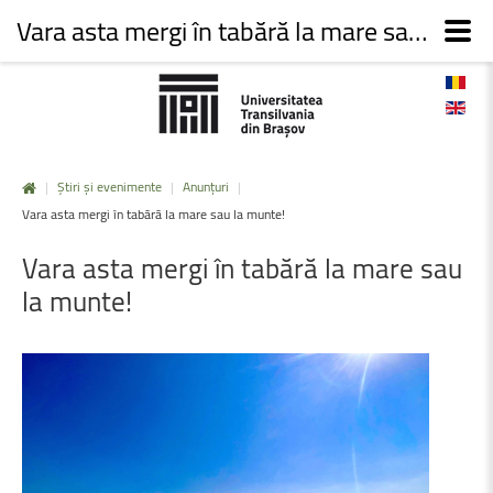
Vara asta mergi în tabără la mare sau la munte!
|
Știri și evenimente
|
Anunțuri
|
Vara asta mergi în tabără la mare sau la munte!
Vara
asta
mergi
în
tabără
la
mare
sau
la
munte!