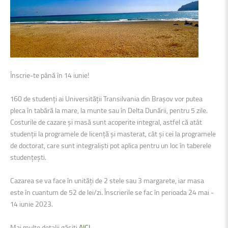
Înscrie-te până în 14 iunie!
160 de studenți ai Universității Transilvania din Brașov vor putea
pleca în tabără la mare, la munte sau în Delta Dunării, pentru 5 zile.
Costurile de cazare și masă sunt acoperite integral, astfel că atât
studenții la programele de licență și masterat, cât și cei la programele
de doctorat, care sunt integraliști pot aplica pentru un loc în taberele
studențești.
Cazarea se va face în unități de 2 stele sau 3 margarete, iar masa
este în cuantum de 52 de lei/zi. Înscrierile se fac în perioada 24 mai -
14 iunie 2023.
Mai multe detalii găsiți
AICI
.