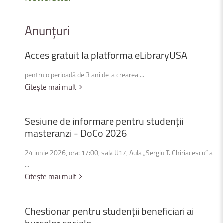
Anunțuri
Acces
gratuit
la
platforma
eLibraryUSA
pentru o perioadă de 3 ani de la crearea ...
Citește mai mult
Sesiune
de
informare
pentru
studenții
masteranzi
-
DoCo
2026
24 iunie 2026, ora: 17:00, sala U17, Aula „Sergiu T. Chiriacescu” a
...
Citește mai mult
Chestionar
pentru
studenții
beneficiari
ai
burselor
sociale