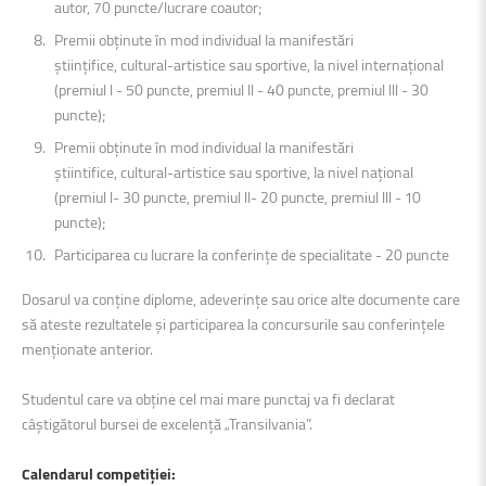
autor, 70 puncte/lucrare coautor;
Premii obținute în mod individual Ia manifestări
științifice, cultural-artistice sau sportive, Ia nivel internațional
(premiul l - 50 puncte, premiul ll - 40 puncte, premiul lll - 30
puncte);
Premii obținute în mod individual la manifestări
știintifice, cultural-artistice sau sportive, Ia nivel național
(premiul l- 30 puncte, premiul ll- 20 puncte, premiul lll - 10
puncte);
Participarea cu lucrare Ia conferințe de specialitate - 20 puncte
Dosarul va conține diplome, adeverințe sau orice alte documente care
să ateste rezultatele și participarea la concursurile sau conferințele
menționate anterior.
Studentul care va obține cel mai mare punctaj va fi declarat
câștigătorul bursei de excelență „Transilvania”.
Calendarul competiției: