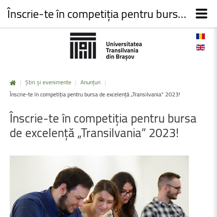
Înscrie-te în competiția pentru bursa de excelență „Transilvania” 2023!
|
Știri și evenimente
|
Anunțuri
|
Înscrie-te în competiția pentru bursa de excelență „Transilvania” 2023!
Înscrie-te
în
competiția
pentru
bursa
de
excelență
„Transilvania”
2023!