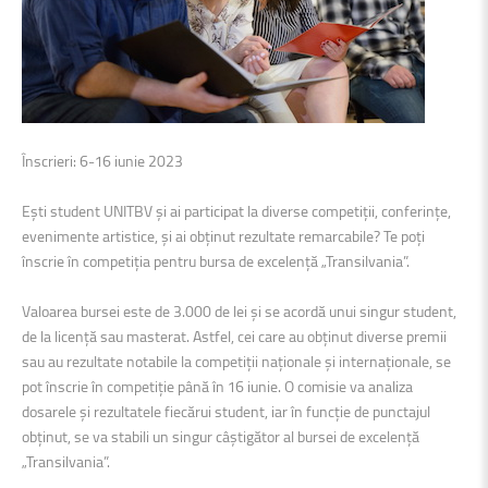
Înscrieri: 6-16 iunie 2023
Ești student UNITBV și ai participat la diverse competiții, conferințe,
evenimente artistice, și ai obținut rezultate remarcabile? Te poți
înscrie în competiția pentru bursa de excelență „Transilvania”.
Valoarea bursei este de 3.000 de lei și se acordă unui singur student,
de la licență sau masterat. Astfel, cei care au obținut diverse premii
sau au rezultate notabile la competiții naționale și internaționale, se
pot înscrie în competiție până în 16 iunie. O comisie va analiza
dosarele și rezultatele fiecărui student, iar în funcție de punctajul
obținut, se va stabili un singur câștigător al bursei de excelență
„Transilvania”.