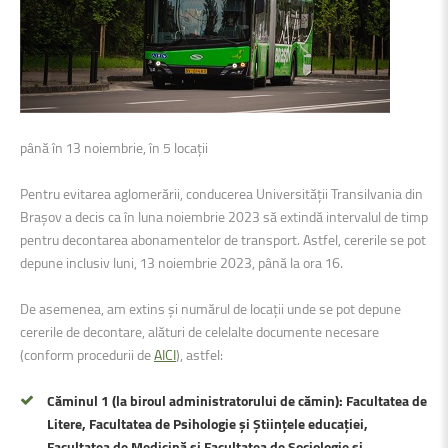
până în 13 noiembrie, în 5 locații
Pentru evitarea aglomerării, conducerea Universității Transilvania din
Brașov a decis ca în luna noiembrie 2023 să extindă intervalul de timp
pentru decontarea abonamentelor de transport. Astfel, cererile se pot
depune inclusiv luni, 13 noiembrie 2023, până la ora 16.
De asemenea, am extins și numărul de locații unde se pot depune
cererile de decontare, alături de celelalte documente necesare
(conform procedurii de
AICI
), astfel:
Căminul 1 (la biroul administratorului de cămin): Facultatea de
Litere, Facultatea de Psihologie și Științele educației,
Facultatea de Medicină și Facultatea de Sociologie și