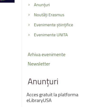
Anunțuri
Noutăți Erasmus
Evenimente științifice
Evenimente UNITA
Arhiva
evenimente
Newsletter
Anunțuri
Acces
gratuit
la
platforma
eLibraryUSA