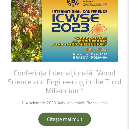
Conferința
Internațională
“Wood
Science
and
Engineering
in
the
Third
Millennium”
2-4 noiembrie 2023, Aula Universității Transilvania
Citește mai mult