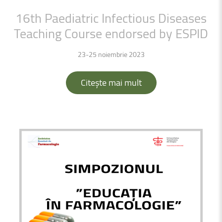
16th
Paediatric
Infectious
Diseases
Teaching
Course
endorsed
by
ESPID
23-25 noiembrie 2023
Citește mai mult