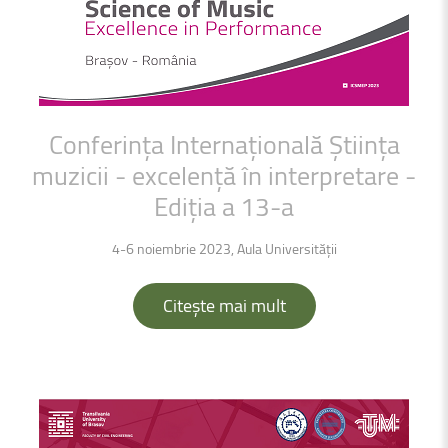
Conferința
Internațională
Știința
muzicii
-
excelență
în
interpretare
-
Ediția
a
13-a
4-6 noiembrie 2023, Aula Universității
Citește mai mult