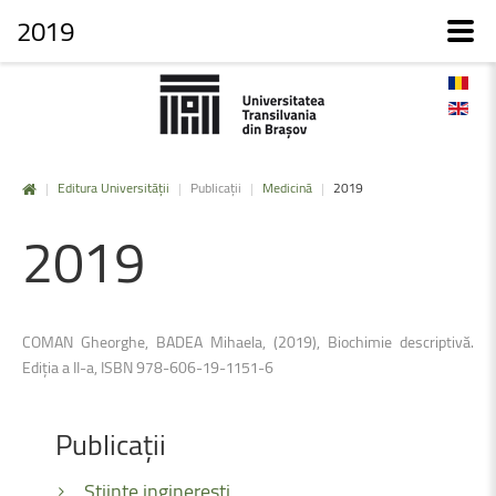
2019
|
Editura Universității
|
Publicații
|
Medicină
|
2019
2019
COMAN Gheorghe, BADEA Mihaela, (2019), Biochimie descriptivă.
Ediția a II-a, ISBN 978-606-19-1151-6
Publicații
Științe inginerești