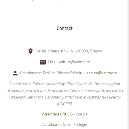
Contact
Str. Iuliu Maniu nr. 41A, 500091, Brașov
Email: editura@unitbv.ro
Coordonator: Prof. dr. Răzvan Săftoiu –
editura@unitbv.ro
În anul 2002, Editura Universității Transilvania din Braşov a primit
acreditare pentru toate domeniile existente în universitate din partea
Consiliului Național al Cercetării Ştiințifice în Învățământul Superior
(CNCSIS).
Acreditare CNCSIS
- cod 81
Acreditare CNCS
- Filologie