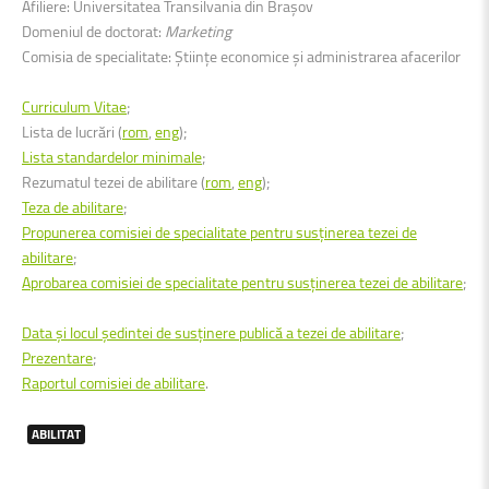
Afiliere: Universitatea Transilvania din Brașov
Domeniul de doctorat:
Marketing
Comisia de specialitate: Științe economice și administrarea afacerilor
Curriculum Vitae
;
Lista de lucrări (
rom
,
eng
);
Lista standardelor minimale
;
Rezumatul tezei de abilitare (
rom
,
eng
);
Teza de abilitare
;
Propunerea comisiei de specialitate pentru susținerea tezei de
abilitare
;
Aprobarea comisiei de specialitate pentru susținerea tezei de abilitare
;
Data și locul ședintei de susținere publică a tezei de abilitare
;
Prezentare
;
Raportul comisiei de abilitare
.
ABILITAT