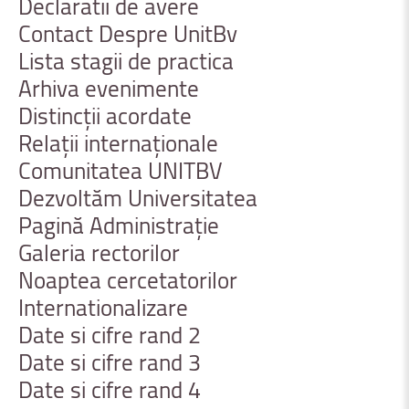
Declaratii
de
avere
Contact
Despre
UnitBv
Lista
stagii
de
practica
Arhiva
evenimente
Distincții
acordate
Relații
internaționale
Comunitatea
UNITBV
Dezvoltăm
Universitatea
Pagină
Administrație
Galeria
rectorilor
Noaptea
cercetatorilor
Internationalizare
Date
si
cifre
rand
2
Date
si
cifre
rand
3
Date
si
cifre
rand
4