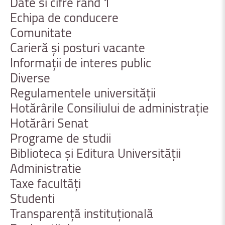
Date
si
cifre
rand
1
Echipa
de
conducere
Comunitate
Carieră
și
posturi
vacante
Informații
de
interes
public
Diverse
Regulamentele
universității
Hotărârile
Consiliului
de
administrație
Hotărâri
Senat
Programe
de
studii
Biblioteca
și
Editura
Universității
Administratie
Taxe
facultăți
Studenti
Transparență
instituțională