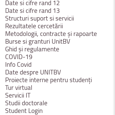
Date
si
cifre
rand
12
Date
si
cifre
rand
13
Structuri
suport
si
servicii
Rezultatele
cercetării
Metodologii,
contracte
și
rapoarte
Burse
si
granturi
UnitBV
Ghid
şi
regulamente
COVID-19
Info
Covid
Date
despre
UNITBV
Proiecte
interne
pentru
studenți
Tur
virtual
Servicii
IT
Studii
doctorale
Student
Login