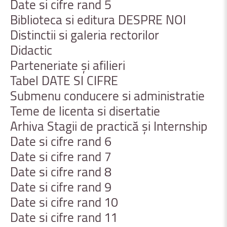
Date
si
cifre
rand
5
Biblioteca
si
editura
DESPRE
NOI
Distinctii
si
galeria
rectorilor
Didactic
Parteneriate
și
afilieri
Tabel
DATE
SI
CIFRE
Submenu
conducere
si
administratie
Teme
de
licenta
si
disertatie
Arhiva
Stagii
de
practică
și
Internship
Date
si
cifre
rand
6
Date
si
cifre
rand
7
Date
si
cifre
rand
8
Date
si
cifre
rand
9
Date
si
cifre
rand
10
Date
si
cifre
rand
11